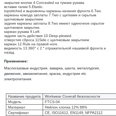
закрытие кнопки 4.Concealed на тумаке рукава.
вставки талии 5.Elastic.
topstitched и выровняны карманы качания фронта 6.Two.
карманы комода заплаты 7.Two с щитками и скрытым
щелчковым закрытием
задние карманы заплаты 8.Two имеют одиночное скрытое
щелчковое закрытие.
карман рукава 9.Left.
задняя часть действия 10.Deep-pleated.
отверстия сброса 11Side с щелчковым закрытием.
карман 12.Rule на правой ноге.
видимость 13.360° с 2 ″ отражательной нашивкой фронта и
назад.
Применение:
Маслогазовые индустрия, заварка, шахта, металлургия,
движение, авиакомпания, краска, индустрии etc
электропитания.
Название продукта
Workwear Coverall безопасности
Модель
FTCS-04
Материал
Нейлон хлопка 12% 88%
Сертификат
CE, ISO11612, EN1149, NFPA2112