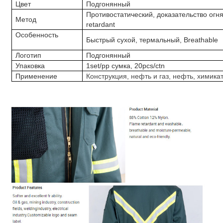
Цвет
Подгонянный
Противостатический, доказательство огня
Метод
retardant
Особенность
Быстрый сухой, термальный, Breathable
Логотип
Подгонянный
Упаковка
1set/pp сумка, 20pcs/ctn
Применение
Конструкция, нефть и газ, нефть, хими