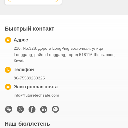
лучшую цену
одевают 115gsm
Быстрый контакт
Адрес
210, No.328, дорога LongPing восточная, улица
Longgang, район Longgang, город 518116 Шэньчжэнь,
Китай
Телефон
86-75589230325
Электронная почта
info@futuretechsafe.com
Наш бюллетень