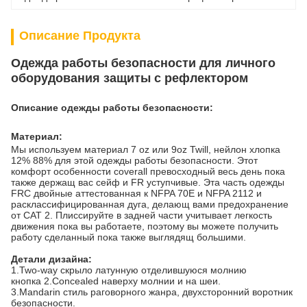
Описание Продукта
Одежда работы безопасности для личного
оборудования защиты с рефлектором
Описание одежды работы безопасности
:
Материал:
Мы используем материал 7 oz или 9oz Twill, нейлон хлопка
12% 88% для этой одежды работы безопасности. Этот
комфорт особенности coverall превосходный весь день пока
также держащ вас сейф и FR уступчивые. Эта часть одежды
FRC двойные аттестованная к NFPA 70E и NFPA 2112 и
расклассифицированная дуга, делающ вами предохранение
от CAT 2. Плиссируйте в задней части учитывает легкость
движения пока вы работаете, поэтому вы можете получить
работу сделанный пока также выглядящ большими.
Детали дизайна:
1.Two-way скрыло латунную отделившуюся молнию
кнопка 2.Concealed наверху молнии и на шеи.
3.Mandarin стиль раговорного жанра, двухсторонний воротник
безопасности.