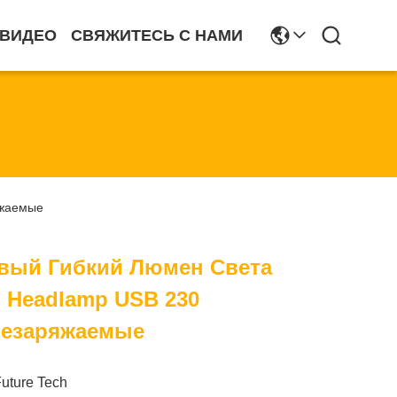
ВИДЕО
СВЯЖИТЕСЬ С НАМИ
яжаемые
вый Гибкий Люмен Света
 Headlamp USB 230
резаряжаемые
Future Tech