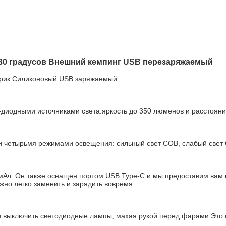
30 градусов Внешний кемпинг USB перезаряжаемый
арик Силиконовый USB заряжаемый
-диодными источниками света.яркость до 350 люменов и расстоян
и четырьмя режимами освещения: сильный свет COB, слабый свет 
Ач. Он также оснащен портом USB Type-C и мы предоставим вам к
жно легко заменить и зарядить вовремя.
и выключить светодиодные лампы, махая рукой перед фарами.Это о