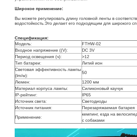
Широкое применение:
Вы можете регулировать длину головной ленты в соответст
водостойкость.Это делает его подходящим для широкого спек
Спецификация:
Модель:
FTHW-02
Входное напряжение ((V):
DC 3V
Период освещения (ч):
>12
Тип батареи:
Литий ион
Световая эффективность лампы
50
(lm/w):
Люмен:
1200 мм
Материал корпуса лампы:
Силиконовый каучук
IP-рейтинг:
IP65
Источник света:
Светодиоды
Источник питания:
Перезаряжаемая батарея
кемпинг, езда на велосипе
Применение:
с собаками