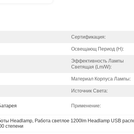
Сертификация:
Освещающ Период (h):
Эффективность Лампы 
Светящая (lm/w):
Материал Корпуса Лампы:
Источник Света:
Батарея
Применение:
боты Headlamp
, 
Работа светлое 1200lm Headlamp USB расп
00 степени