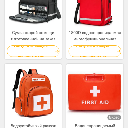
Сумка скорой помощи
1800D водонепроницаемая
изготовленной на заказ
многофункциональная
сумки скорой помощи
рюкзак первой помощи с
Получите самую
Получите самую
больницы медицинской
сертификатом CE
лучшую цену
лучшую цену
портативная клиническая
черная
Видео
Водоустойчивый рюкзак
Водонепроницаемый