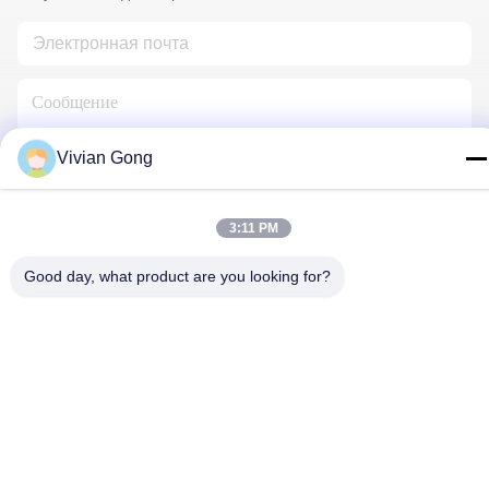
Vivian Gong
Свяжитесь С Нами
3:11 PM
Good day, what product are you looking for?
Политика конфиденциальности
|
Карта сайта
| Китай
Хорошее качество Горная лампа Доставщик. 2023-2026
FUTURE TECH LIMITED . Все права защищены.