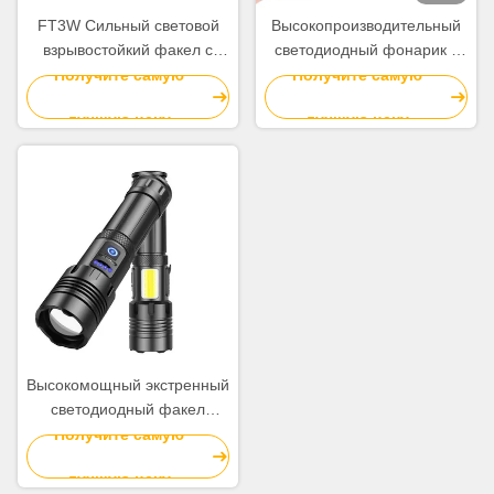
FT3W Сильный световой
Высокопроизводительный
взрывостойкий факел с
светодиодный фонарик с
черным 157 * 35 мм
1500 люменами
Получите самую
Получите самую
промышленный
лучшую цену
лучшую цену
Высокомощный экстренный
светодиодный факел
фонарик регулируемый
Получите самую
фокус для кемпинга
лучшую цену