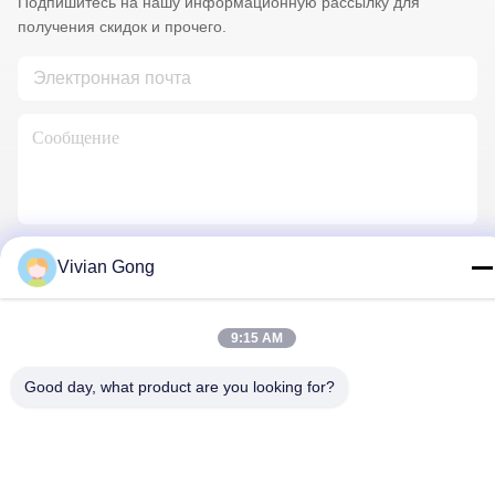
Подпишитесь на нашу информационную рассылку для
получения скидок и прочего.
Свяжитесь С Нами
Vivian Gong
9:15 AM
Политика конфиденциальности
|
Карта сайта
| Китай
Хорошее качество Горная лампа Доставщик. 2023-2026
Good day, what product are you looking for?
FUTURE TECH LIMITED . Все права защищены.