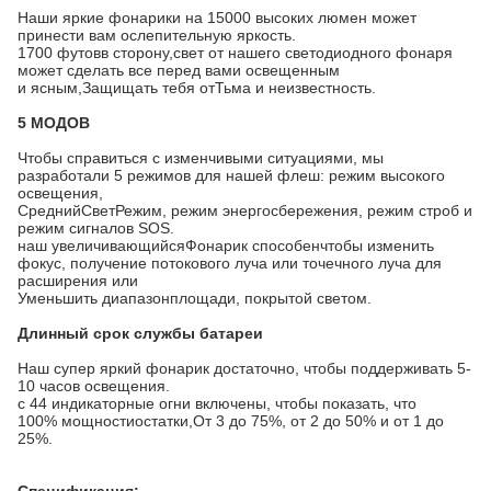
Наши яркие фонарики на 15000 высоких люмен может
принести вам ослепительную яркость.
1700 футов
в сторону,
свет от нашего светодиодного фонаря
может сделать все перед вами освещенным
и ясным,
Защищать тебя от
Тьма и неизвестность.
5 МОДОВ
Чтобы справиться с изменчивыми ситуациями, мы
разработали 5 режимов для нашей флеш: режим высокого
освещения,
Средний
Свет
Режим, режим энергосбережения, режим строб и
режим сигналов SOS.
наш увеличивающийся
Фонарик способен
чтобы изменить
фокус, получение потокового луча или точечного луча для
расширения или
Уменьшить диапазон
площади, покрытой светом.
Длинный срок службы батареи
Наш супер яркий фонарик достаточно, чтобы поддерживать 5-
10 часов освещения.
с 4
4 индикаторные огни включены, чтобы показать, что
100% мощности
остатки,
От 3 до 75%, от 2 до 50% и от 1 до
25%.