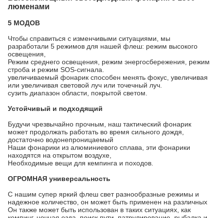
люменами
5 МОДОВ
Чтобы справиться с изменчивыми ситуациями, мы
разработали 5 режимов для нашей флеш: режим высокого
освещения,
Режим среднего освещения, режим энергосбережения, режим
строба и режим SOS-сигнала.
увеличиваемый фонарик способен менять фокус, увеличивая
или увеличивая световой луч или точечный луч.
сузить диапазон области, покрытой светом.
Устойчивый и подходящий
Будучи чрезвычайно прочным, наш тактический фонарик
может продолжать работать во время сильного дождя,
достаточно водонепроницаемый
Наши фонарики из алюминиевого сплава, эти фонарики
находятся на открытом воздухе,
Необходимые вещи для кемпинга и походов.
ОГРОМНАЯ универсальность
С нашим супер яркий флеш свет разнообразные режимы и
надежное количество, он может быть применен на различных
Он также может быть использован в таких ситуациях, как
кемпинг, ночная езда, поиск пути, патрулирование, рыбалка и