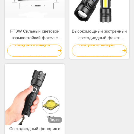
FT3W Сильный световой
Высокомощный экстренный
взрывостойкий факел с
светодиодный факел
черным 157 * 35 мм
фонарик регулируемый
Получите самую
Получите самую
промышленный
фокус для кемпинга
лучшую цену
лучшую цену
Видео
Светодиодный фонарик с