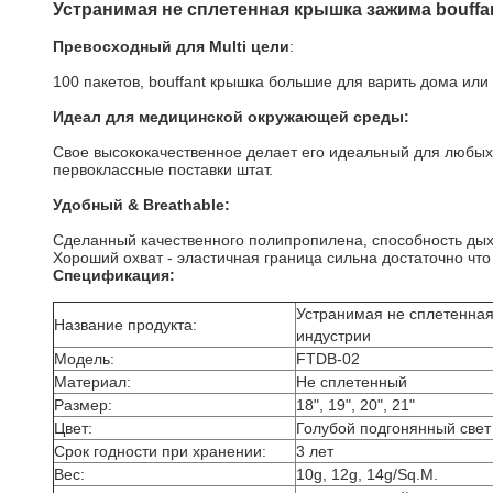
Устранимая не сплетенная крышка зажима bouffa
Превосходный для Multi цели
:
100 пакетов, bouffant крышка большие для варить дома или 
Идеал для медицинской окружающей среды:
Свое высококачественное делает его идеальный для любых
первоклассные поставки штат.
Удобный & Breathable:
Сделанный качественного полипропилена, способность дых
Хороший охват - эластичная граница сильна достаточно что 
Спецификация:
Устранимая не сплетенная
Название продукта:
индустрии
Модель:
FTDB-02
Материал:
Не сплетенный
Размер:
18", 19", 20", 21"
Цвет:
Голубой подгонянный свет 
Срок годности при хранении:
3 лет
Вес:
10g, 12g, 14g/Sq.M.