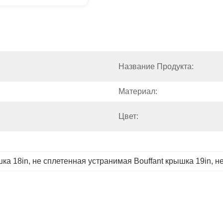
Название Продукта:
Материал:
Цвет:
шка 18in
, 
не сплетенная устранимая Bouffant крышка 19in
, 
н