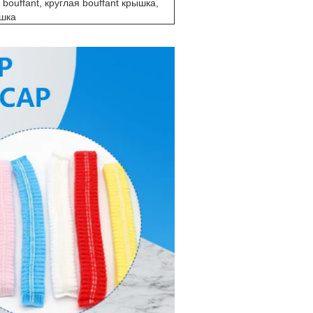
ouffant, круглая bouffant крышка,
ышка