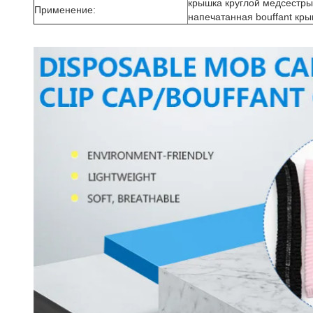
крышка круглой медсестры b
Применение:
напечатанная bouffant кр