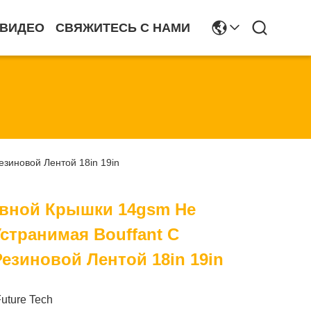
ВИДЕО
СВЯЖИТЕСЬ С НАМИ
зиновой Лентой 18in 19in
вной Крышки 14gsm Не
странимая Bouffant С
езиновой Лентой 18in 19in
Future Tech