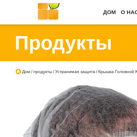
ДОМ
О НА
Продукты
Дом
продукты
Устранимая защита
Крышка Головной К
/
/
/