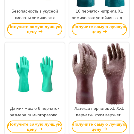
Безопасность s укусной
10 перчаток нитрила XL
кислоты химических
химических устойчивых для
устойчивых перчаток UKCA
химического регулируя
Получите самую лучшую
Получите самую лучшую
анти- к размер XXL
масла обрабатывая
цену
цену
снабжение
Датчик масло 8 перчаток
Латекса перчаток XL XXL
размера m многоразовое
перчатки кожи верхнего
химическое устойчивое
сегмента химического
Получите самую лучшую
Получите самую лучшую
придает непроницаемость
устойчивого зернистые
цену
цену