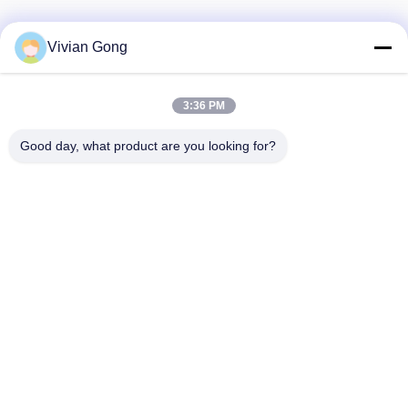
Vivian Gong
Наш бюллетень
3:36 PM
Подпишитесь на нашу информационную рассылку для
получения скидок и прочего.
Good day, what product are you looking for?
Свяжитесь С Нами