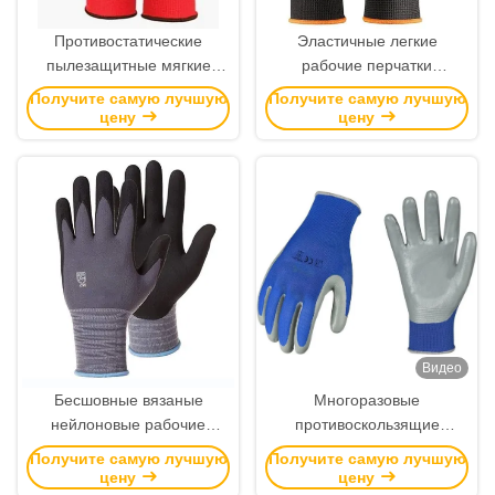
Противостатические
Эластичные легкие
пылезащитные мягкие
рабочие перчатки
защитные рабочие
безопасности с
Получите самую лучшую
Получите самую лучшую
перчатки без швов для
полиуретановым
цену
цену
защиты от легкого веса
покрытием для повышения
сцепления
Видео
Бесшовные вязаные
Многоразовые
нейлоновые рабочие
противоскользящие
перчатки с
рабочие перчатки XL XXL с
Получите самую лучшую
Получите самую лучшую
водоотталкивающими и
нитриловой рукояткой
цену
цену