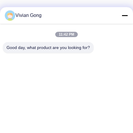
Vivian Gong
Наш бюллетень
11:42 PM
Подпишитесь на нашу информационную рассылку для
получения скидок и прочего.
Good day, what product are you looking for?
Свяжитесь С Нами